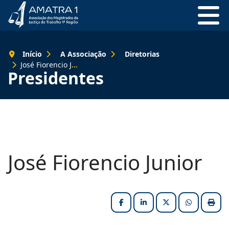
Início
A Associação
Diretorias
José Fiorencio Junior
Presidentes
José Fiorencio Junior
Facebook
LinkedIn
X (formerly Twitter
HELIX_ULT
Impri