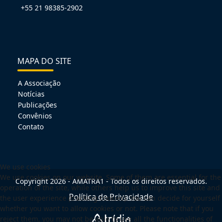
+55 21 98385-2902
MAPA DO SITE
A Associação
Notícias
Publicações
Convênios
Contato
We use cookies
We use cookies on our website. Some of them are essential for the
Copyright 2026 - AMATRA1 - Todos os direitos reservados.
operation of the site, while others help us to improve this site and
Política de Privacidade
the user experience (tracking cookies). You can decide for yourself
whether you want to allow cookies or not. Please note that if you
reject them, you may not be able to use all the functionalities of