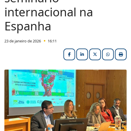
internacional na
Espanha
23 de janeiro de 2026
16:11
Facebook
LinkedIn
X (formerly Twitter
HELIX_ULT
Impri