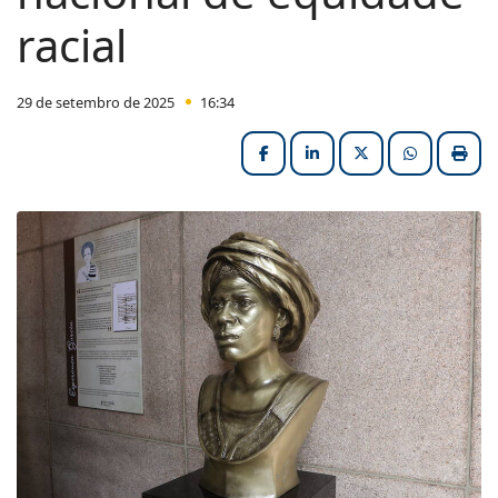
racial
29 de setembro de 2025
16:34
Facebook
LinkedIn
X (formerly Twitter
HELIX_ULT
Impri