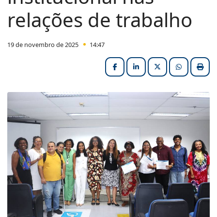
relações de trabalho
19 de novembro de 2025
14:47
Facebook
LinkedIn
X (formerly Twitter
HELIX_ULT
Impri