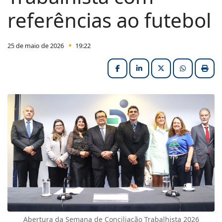
referências ao futebol
25 de maio de 2026
19:22
Facebook
LinkedIn
X (formerly Twitter
HELIX_ULT
Impri
Abertura da Semana de Conciliação Trabalhista 2026