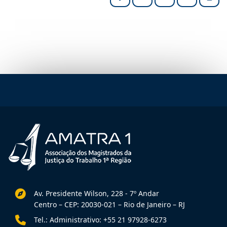
Facebook
LinkedIn
X (formerly Twitter
HELIX_ULT
Impri
Av. Presidente Wilson, 228 - 7º Andar
Centro – CEP: 20030-021 – Rio de Janeiro – RJ
Tel.: Administrativo: +55 21 97928-6273