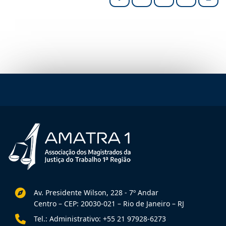
Facebook
LinkedIn
X (formerly Twitter
HELIX_ULT
Impri
Av. Presidente Wilson, 228 - 7º Andar
Centro – CEP: 20030-021 – Rio de Janeiro – RJ
Tel.: Administrativo: +55 21 97928-6273