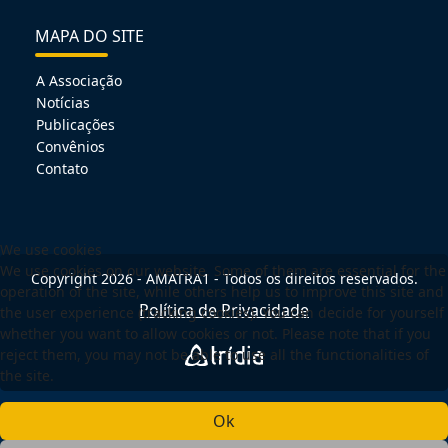
MAPA DO SITE
A Associação
Notícias
Publicações
Convênios
Contato
We use cookies
We use cookies on our website. Some of them are essential for the
Copyright 2026 - AMATRA1 - Todos os direitos reservados.
operation of the site, while others help us to improve this site and
Política de Privacidade
the user experience (tracking cookies). You can decide for yourself
whether you want to allow cookies or not. Please note that if you
reject them, you may not be able to use all the functionalities of
the site.
Ok