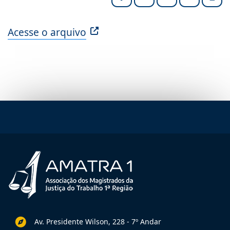
Facebook
LinkedIn
X (formerly Twitter
HELIX_ULT
Impri
Acesse o arquivo
Av. Presidente Wilson, 228 - 7º Andar