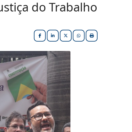
stiça do Trabalho
Facebook
LinkedIn
X (formerly Twitter)
HELIX_ULTIMATE_SHARE_W
Imprimir matéria