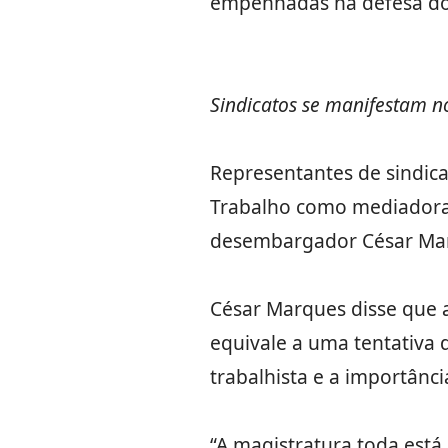
empenhadas na defesa dos 
Sindicatos se manifestam n
Representantes de sindica
Trabalho como mediadora d
desembargador César Ma
César Marques disse que a
equivale a uma tentativa 
trabalhista e a importânc
“A magistratura toda est