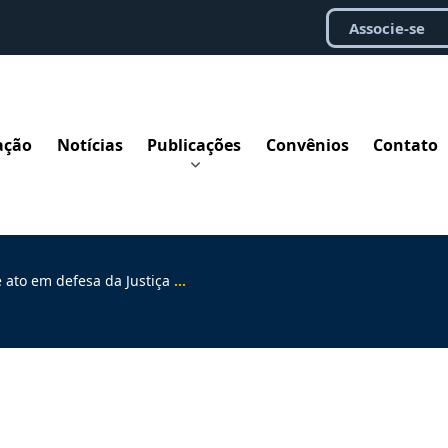
Associe-se
ação
Notícias
Publicações
Convênios
Contato
m defesa da Justiça do Trabalho