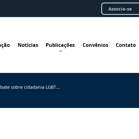
Associe-se
ação
Notícias
Publicações
Convênios
Contato
 sobre cidadania LGBTQIAPN+