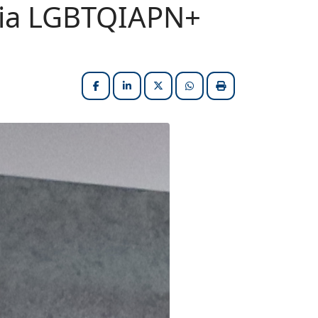
nia LGBTQIAPN+
Facebook
LinkedIn
X (formerly Twitter)
HELIX_ULTIMATE_SHARE_W
Imprimir matéria