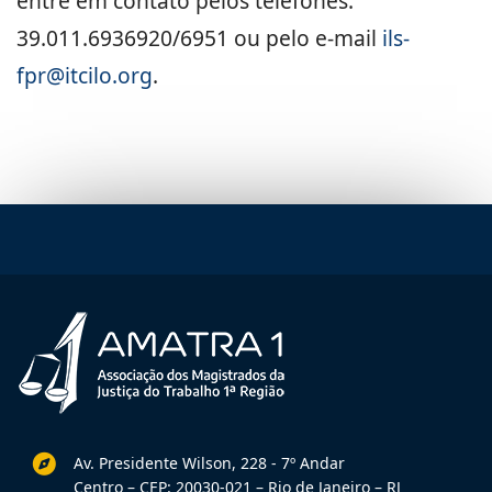
entre em contato pelos telefones:
39.011.6936920/6951 ou pelo e-mail
ils-
fpr@itcilo.org
.
Av. Presidente Wilson, 228 - 7º Andar
Centro – CEP: 20030-021 – Rio de Janeiro – RJ