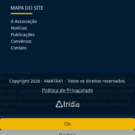
MAPA DO SITE
A Associação
Notícias
Publicações
Convênios
Contato
We use cookies
We use cookies on our website. Some of them are essential for the
Copyright 2026 - AMATRA1 - Todos os direitos reservados.
operation of the site, while others help us to improve this site and
Política de Privacidade
the user experience (tracking cookies). You can decide for yourself
whether you want to allow cookies or not. Please note that if you
reject them, you may not be able to use all the functionalities of
the site.
Ok