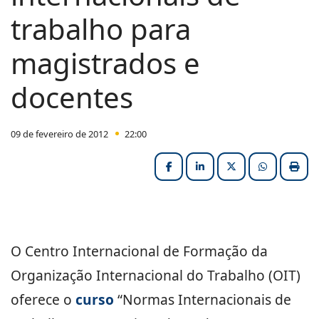
trabalho para
magistrados e
docentes
09 de fevereiro de 2012
22:00
Facebook
LinkedIn
X (formerly Twitter
HELIX_ULT
Impri
O Centro Internacional de Formação da
Organização Internacional do Trabalho (OIT)
oferece o
curso
“Normas Internacionais de