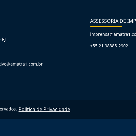
ASSESSORIA DE IM
imprensa@amatra1.c
 RJ
+55 21 98385-2902
tivo@amatra1.com.br
servados.
Política de Privacidade