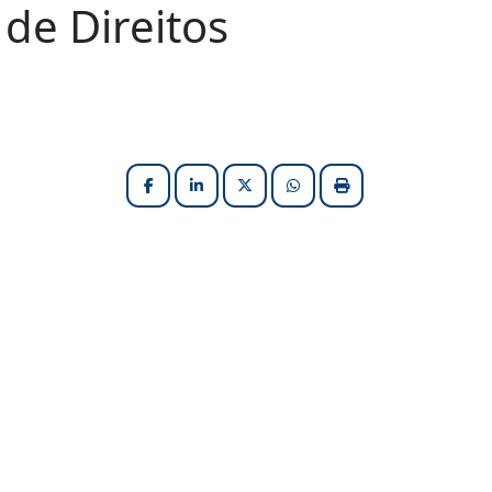
de Direitos
Facebook
LinkedIn
X (formerly Twitter)
HELIX_ULTIMATE_SHARE_W
Imprimir matéria