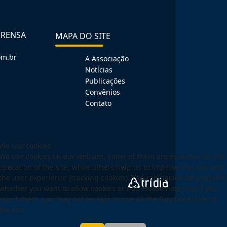
PRENSA
MAPA DO SITE
om.br
A Associação
Notícias
Publicações
Convênios
Contato
We use cookies
We use cookies on our website. Some of them are essential for the
operation of the site, while others help us to improve this site and
the user experience (tracking cookies). You can decide for yourself
whether you want to allow cookies or not. Please note that if you
reject them, you may not be able to use all the functionalities of
the site.