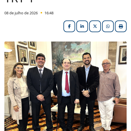
08 de julho de 2026
16:48
Facebook
LinkedIn
X (formerly Twitter
HELIX_ULT
Impri