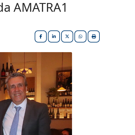
a da AMATRA1
Facebook
LinkedIn
X (formerly Twitter)
HELIX_ULTIMATE_SHARE_W
Imprimir matéria