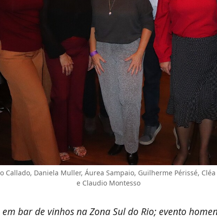
o Callado, Daniela Muller, Áurea Sampaio, Guilherme Périssé, Cléa
e Claudio Montesso
s em bar de vinhos na Zona Sul do Rio; evento hom