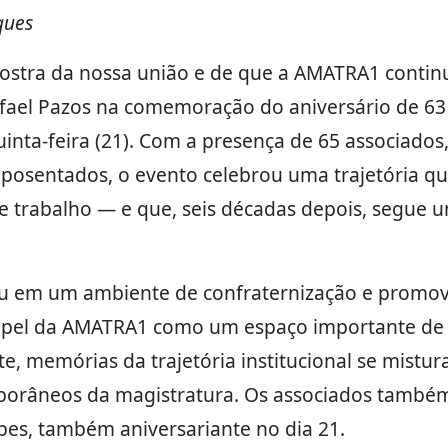
ques
tra da nossa união e de que a AMATRA1 continua
afael Pazos na comemoração do aniversário de 63
inta-feira (21). Com a presença de 65 associados,
aposentados, o evento celebrou uma trajetória que
 trabalho — e que, seis décadas depois, segue u
 em um ambiente de confraternização e promove
apel da AMATRA1 como um espaço importante de c
te, memórias da trajetória institucional se mistu
mporâneos da magistratura. Os associados tamb
opes, também aniversariante no dia 21.