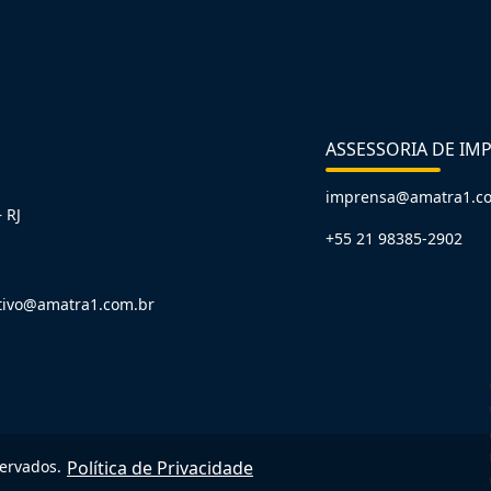
ASSESSORIA DE IM
imprensa@amatra1.c
 RJ
+55 21 98385-2902
tivo@amatra1.com.br
servados.
Política de Privacidade