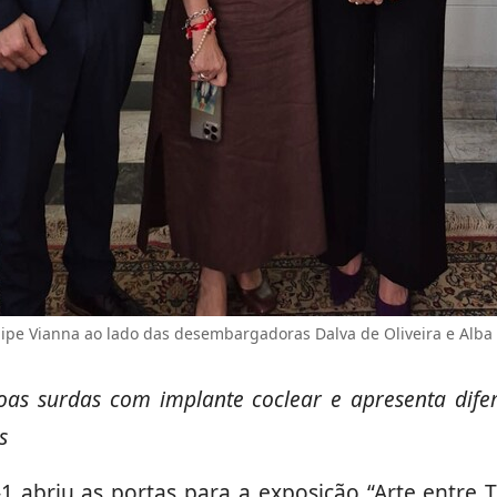
elipe Vianna ao lado das desembargadoras Dalva de Oliveira e Alba 
as surdas com implante coclear e apresenta difer
s
1 abriu as portas para a exposição “Arte entre 