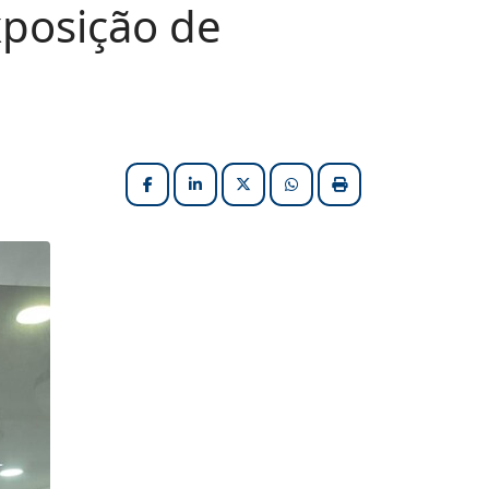
xposição de
Facebook
LinkedIn
X (formerly Twitter)
HELIX_ULTIMATE_SHARE_W
Imprimir matéria