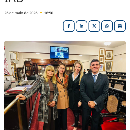
26 de maio de 2026
16:50
Facebook
LinkedIn
X (formerly Twitter
HELIX_ULT
Impri