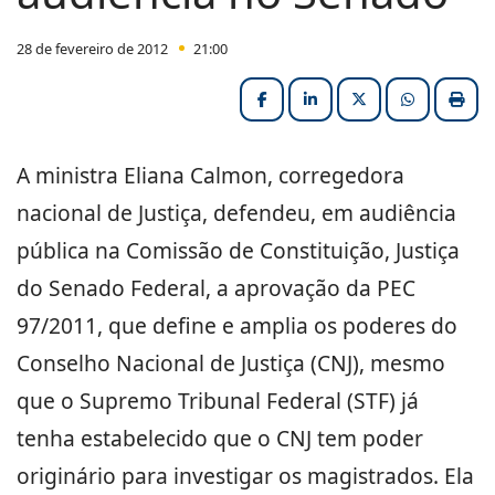
28 de fevereiro de 2012
21:00
Facebook
LinkedIn
X (formerly Twitter
HELIX_ULT
Impri
A ministra Eliana Calmon, corregedora
nacional de Justiça, defendeu, em audiência
pública na Comissão de Constituição, Justiça
do Senado Federal, a aprovação da PEC
97/2011, que define e amplia os poderes do
Conselho Nacional de Justiça (CNJ), mesmo
que o Supremo Tribunal Federal (STF) já
tenha estabelecido que o CNJ tem poder
originário para investigar os magistrados. Ela