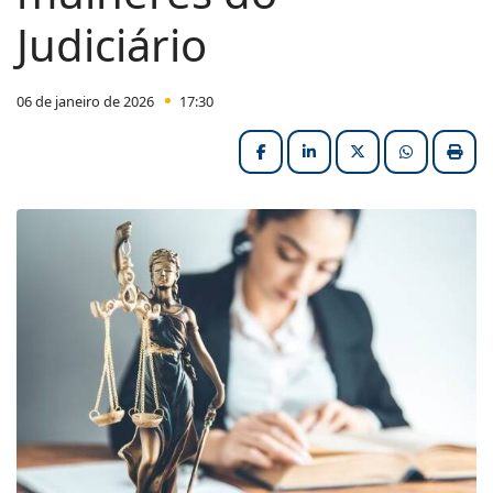
Judiciário
06 de janeiro de 2026
17:30
Facebook
LinkedIn
X (formerly Twitter
HELIX_ULT
Impri