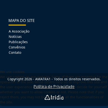
MAPA DO SITE
A Associação
Notícias
Publicações
Convênios
Contato
We use cookies
We use cookies on our website. Some of them are essential for the
Copyright 2026 - AMATRA1 - Todos os direitos reservados.
operation of the site, while others help us to improve this site and
Política de Privacidade
the user experience (tracking cookies). You can decide for yourself
whether you want to allow cookies or not. Please note that if you
reject them, you may not be able to use all the functionalities of
the site.