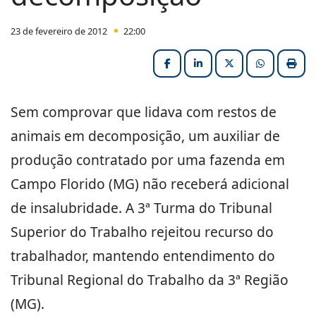
23 de fevereiro de 2012
22:00
Facebook
LinkedIn
X (formerly Twitter
HELIX_ULT
Impri
Sem comprovar que lidava com restos de
animais em decomposição, um auxiliar de
produção contratado por uma fazenda
em
Campo Florido
(MG) não receberá adicional
de insalubridade. A 3ª Turma do Tribunal
Superior do Trabalho rejeitou recurso do
trabalhador, mantendo entendimento do
Tribunal Regional do Trabalho da 3ª Região
(MG).