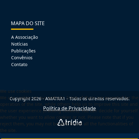
MAPA DO SITE
A Associação
Notícias
Publicações
Convênios
Contato
We use cookies
We use cookies on our website. Some of them are essential for the
Copyright 2026 - AMATRA1 - Todos os direitos reservados.
operation of the site, while others help us to improve this site and
Política de Privacidade
the user experience (tracking cookies). You can decide for yourself
whether you want to allow cookies or not. Please note that if you
reject them, you may not be able to use all the functionalities of
the site.