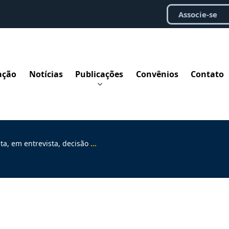
Associe-se
ação
Notícias
Publicações
Convênios
Contato
vista, decisão do STF sobre pejotização