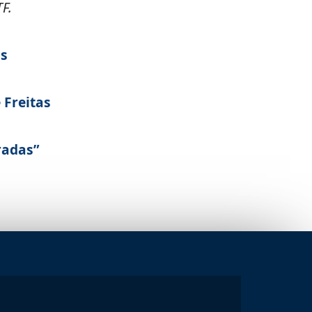
F.
as
e Freitas
radas”