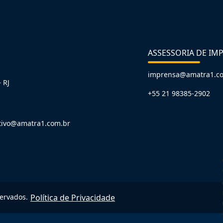
ASSESSORIA DE IM
imprensa@amatra1.c
 RJ
+55 21 98385-2902
tivo@amatra1.com.br
servados.
Política de Privacidade