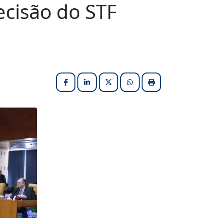
ecisão do STF
Facebook
LinkedIn
X (formerly Twitter)
HELIX_ULTIMATE_SHARE_W
Imprimir matéria