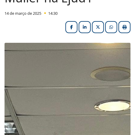
14 de março de 2025
14:30
Facebook
LinkedIn
X (formerly Twitter
HELIX_ULT
Impri