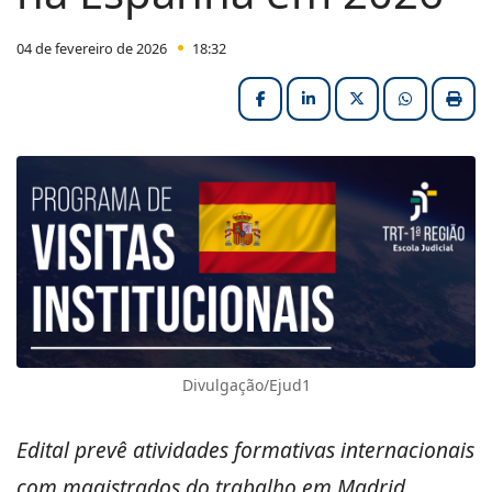
04 de fevereiro de 2026
18:32
Facebook
LinkedIn
X (formerly Twitter
HELIX_ULT
Impri
Divulgação/Ejud1
Edital prevê atividades formativas internacionais
com magistrados do trabalho em Madrid,