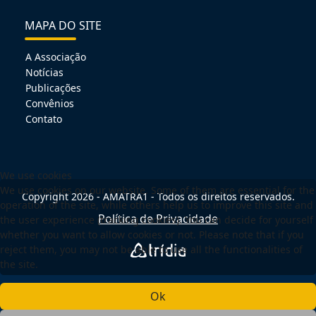
MAPA DO SITE
A Associação
Notícias
Publicações
Convênios
Contato
We use cookies
We use cookies on our website. Some of them are essential for the
Copyright 2026 - AMATRA1 - Todos os direitos reservados.
operation of the site, while others help us to improve this site and
Política de Privacidade
the user experience (tracking cookies). You can decide for yourself
whether you want to allow cookies or not. Please note that if you
reject them, you may not be able to use all the functionalities of
the site.
Ok