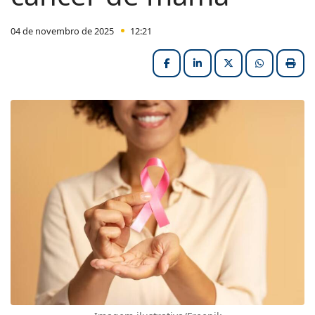
04 de novembro de 2025
12:21
Facebook
LinkedIn
X (formerly Twitter
HELIX_ULT
Impri