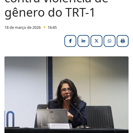
gênero do TRT-1
18 de março de 2026
16:45
Facebook
LinkedIn
X (formerly Twitter
HELIX_ULT
Impri