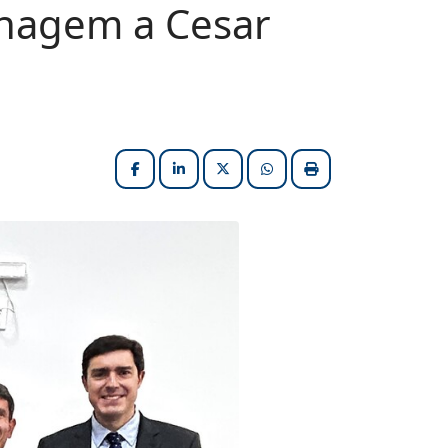
nagem a Cesar
Facebook
LinkedIn
X (formerly Twitter)
HELIX_ULTIMATE_SHARE_W
Imprimir matéria