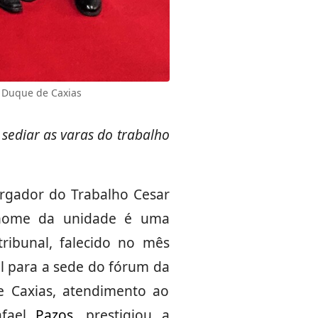
 Duque de Caxias
 sediar as varas do trabalho
argador do Trabalho Cesar
 nome da unidade é uma
ibunal, falecido no mês
l para a sede do fórum da
e Caxias, atendimento ao
afael
Pazos
, prestigiou a