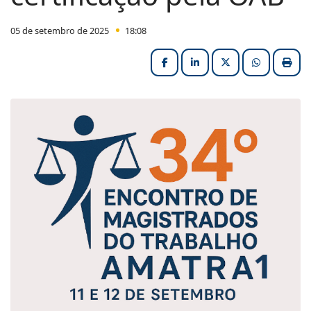
05 de setembro de 2025
18:08
Facebook
LinkedIn
X (formerly Twitter
HELIX_ULT
Impri