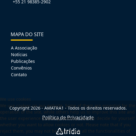
+55 21 98385-2902
MAPA DO SITE
A Associação
Notícias
Publicações
Convênios
Contato
We use cookies
We use cookies on our website. Some of them are essential for the
Copyright 2026 - AMATRA1 - Todos os direitos reservados.
operation of the site, while others help us to improve this site and
Política de Privacidade
the user experience (tracking cookies). You can decide for yourself
whether you want to allow cookies or not. Please note that if you
reject them, you may not be able to use all the functionalities of