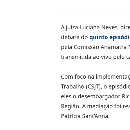
A juíza Luciana Neves, di
debate do
quinto episódi
pela Comissão Anamatra Mu
transmitida ao vivo pelo 
Com foco na implementaçã
Trabalho (CSJT), o episód
eles o desembargador Rica
Região. A mediação foi re
Patrícia Sant’Anna.