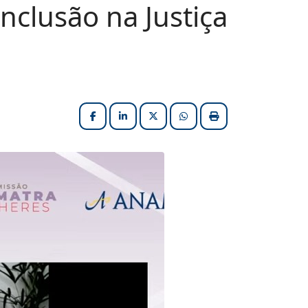
nclusão na Justiça
Facebook
LinkedIn
X (formerly Twitter)
HELIX_ULTIMATE_SHARE_W
Imprimir matéria