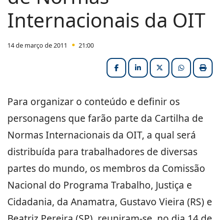
Internacionais da OIT
14 de março de 2011
21:00
Facebook
LinkedIn
X (formerly Twitter
HELIX_ULT
Impri
Para organizar o conteúdo e definir os
personagens que farão parte da Cartilha de
Normas Internacionais da OIT, a qual será
distribuída para trabalhadores de diversas
partes do mundo, os membros da Comissão
Nacional do Programa Trabalho, Justiça e
Cidadania, da Anamatra, Gustavo Vieira (RS) e
Beatriz Pereira (SP), reuniram-se, no dia 14 de