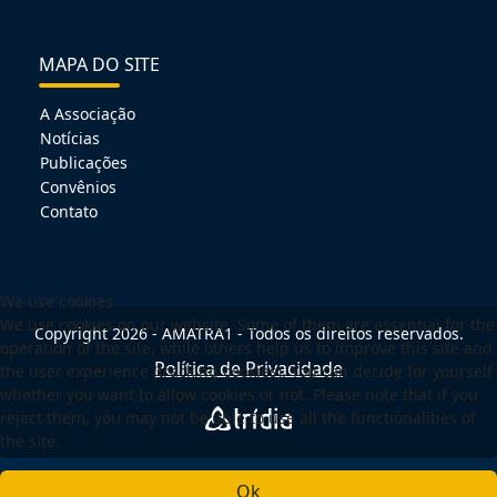
MAPA DO SITE
A Associação
Notícias
Publicações
Convênios
Contato
We use cookies
We use cookies on our website. Some of them are essential for the
Copyright 2026 - AMATRA1 - Todos os direitos reservados.
operation of the site, while others help us to improve this site and
Política de Privacidade
the user experience (tracking cookies). You can decide for yourself
whether you want to allow cookies or not. Please note that if you
reject them, you may not be able to use all the functionalities of
the site.
Ok