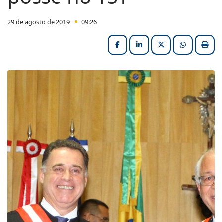
29 de agosto de 2019
09:26
Facebook
LinkedIn
X (formerly Twitter
HELIX_ULT
Impri