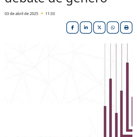
03 de abril de 2025
11:33
Facebook
LinkedIn
X (formerly Twitter
HELIX_ULT
Impri