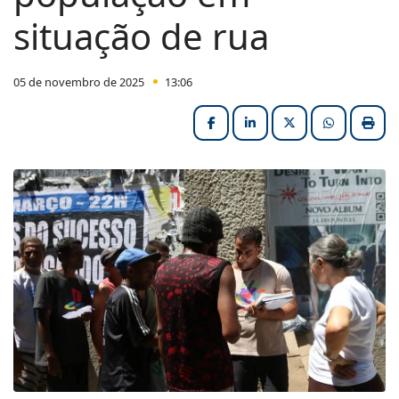
situação de rua
05 de novembro de 2025
13:06
Facebook
LinkedIn
X (formerly Twitter
HELIX_ULT
Impri