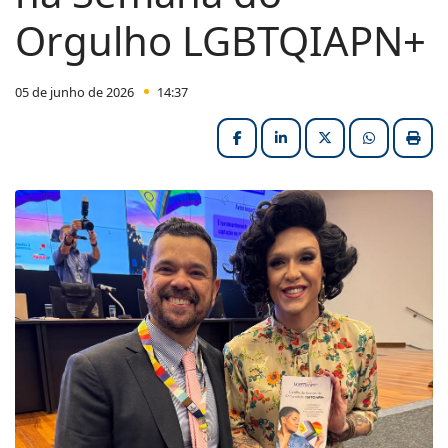
Orgulho LGBTQIAPN+
05 de junho de 2026
14:37
Facebook
LinkedIn
X (formerly Twitter
HELIX_ULT
Impri