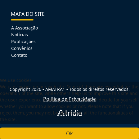
MAPA DO SITE
A Associação
Notícias
Publicações
Convênios
Contato
We use cookies
We use cookies on our website. Some of them are essential for the
Copyright 2026 - AMATRA1 - Todos os direitos reservados.
operation of the site, while others help us to improve this site and
Política de Privacidade
the user experience (tracking cookies). You can decide for yourself
whether you want to allow cookies or not. Please note that if you
reject them, you may not be able to use all the functionalities of
the site.
Ok