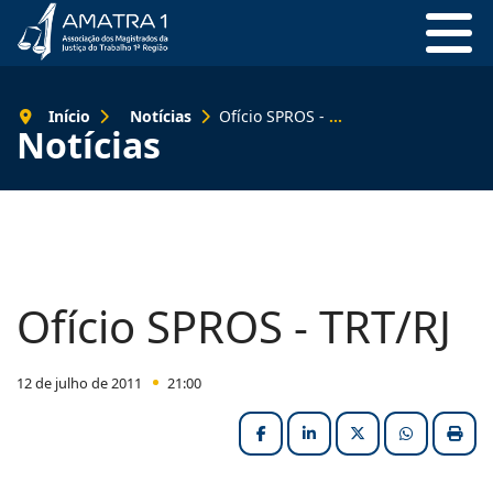
Início
Notícias
Ofício SPROS - TRT/RJ
Notícias
Ofício SPROS - TRT/RJ
12 de julho de 2011
21:00
Facebook
LinkedIn
X (formerly Twitter
HELIX_ULT
Impri