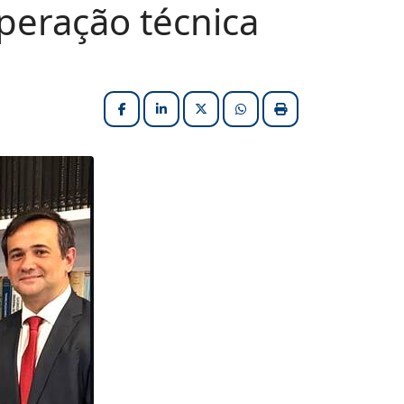
eração técnica
Facebook
LinkedIn
X (formerly Twitter)
HELIX_ULTIMATE_SHARE_W
Imprimir matéria