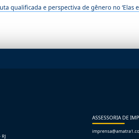
uta qualificada e perspectiva de gênero no ‘Elas 
ASSESSORIA DE IM
imprensa@amatra1.c
 RJ