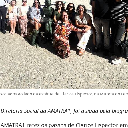
sociados ao lado da estátua de Clarice Lispector, na Mureta do Le
 Diretoria Social da AMATRA1, foi guiada pela biógr
 AMATRA1 refez os passos de Clarice Lispector em 