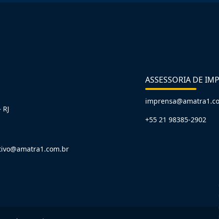
ASSESSORIA DE IM
imprensa@amatra1.c
 RJ
+55 21 98385-2902
tivo@amatra1.com.br