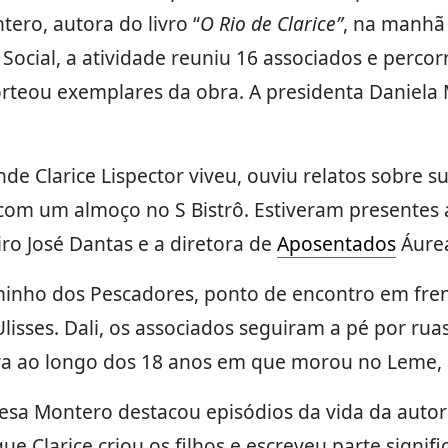
ero, autora do livro “
O Rio de Clarice”
, na manhã 
Social, a atividade reuniu 16 associados e percorr
sorteou exemplares da obra. A presidenta Daniela 
de Clarice Lispector viveu, ouviu relatos sobre s
om um almoço no S Bistrô. Estiveram presentes a
iro José Dantas e a diretora de
Aposentados
Áure
nho dos Pescadores, ponto de encontro em frent
lisses. Dali, os associados seguiram a pé por ruas
tora ao longo dos 18 anos em que morou no Leme,
esa Montero destacou episódios da vida da autor
e Clarice criou os filhos e escreveu parte signifi