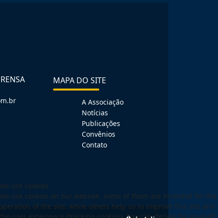
PRENSA
MAPA DO SITE
om.br
A Associação
Notícias
Publicações
Convênios
Contato
We use cookies
We use cookies on our website. Some of them are essential for the
operation of the site, while others help us to improve this site and
the user experience (tracking cookies). You can decide for yourself