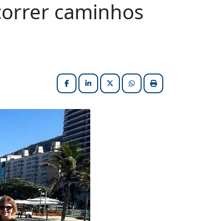
rcorrer caminhos
Facebook
LinkedIn
X (formerly Twitter)
HELIX_ULTIMATE_SHARE_W
Imprimir matéria