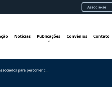
Associe-se
ação
Notícias
Publicações
Convênios
Contato
percorrer caminhos trilhados por Clarice Lispector