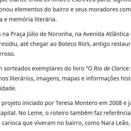
nou elementos do bairro e seus moradores com a 
a e memória literária.
na Praça Júlio de Noronha, na Avenida Atlântica
esidiu, até chegar ao Boteco Rio’s, antigo restau
rroso.
m sorteados exemplares do livro “O Rio
de Clarice:
chos literários, imagens, mapas e informações his
cidade.
 projeto iniciado por Teresa Montero em 2008 e j
apital. No Leme, o roteiro também faz referênci
a carioca que viveram no bairro, como Nara Leão,