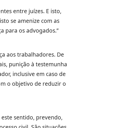
es entre juízes. E isto,
isto se amenize com as
nça para os advogados.”
a aos trabalhadores. De
ais, punição à testemunha
ador, inclusive em caso de
m o objetivo de reduzir o
 este sentido, prevendo,
cesso civil. São situações