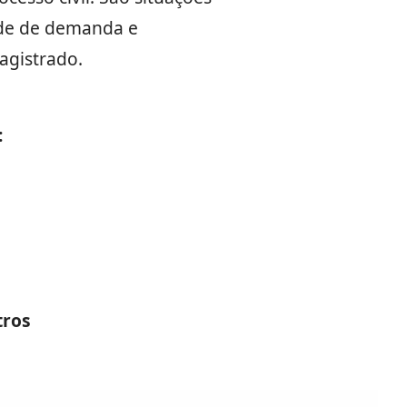
ade de demanda e
agistrado.
:
tros