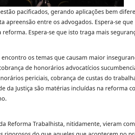
stão pacificados, gerando aplicações bem diferent
ta apreensão entre os advogados. Espera-se que 
 à reforma. Espera-se que isto traga mais segura
encontro os temas que causam maior inseguranç
cobrança de honorários advocatícios sucumbenci
onorários periciais, cobrança de custas do trabalh
e da Justiça são matérias incluídas na reforma co
ho.
i da Reforma Trabalhista, nitidamente, vieram com
is rigorosos do que aqueles que acontecem no pro