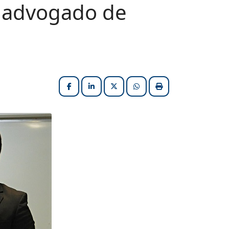
a advogado de
Facebook
LinkedIn
X (formerly Twitter)
HELIX_ULTIMATE_SHARE_W
Imprimir matéria