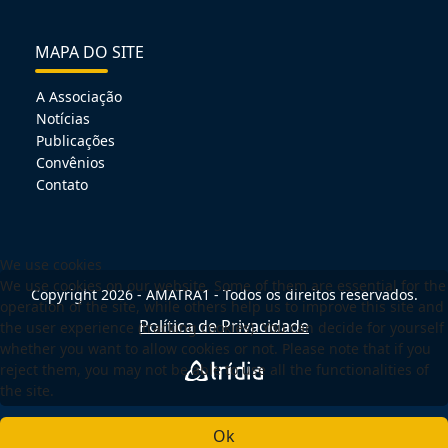
MAPA DO SITE
A Associação
Notícias
Publicações
Convênios
Contato
We use cookies
We use cookies on our website. Some of them are essential for the
Copyright 2026 - AMATRA1 - Todos os direitos reservados.
operation of the site, while others help us to improve this site and
Política de Privacidade
the user experience (tracking cookies). You can decide for yourself
whether you want to allow cookies or not. Please note that if you
reject them, you may not be able to use all the functionalities of
the site.
Ok