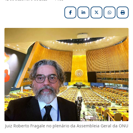
Facebook
LinkedIn
X (formerly Twitter
HELIX_ULT
Impri
Juiz Roberto Fragale no plenário da Assembleia Geral da ONU