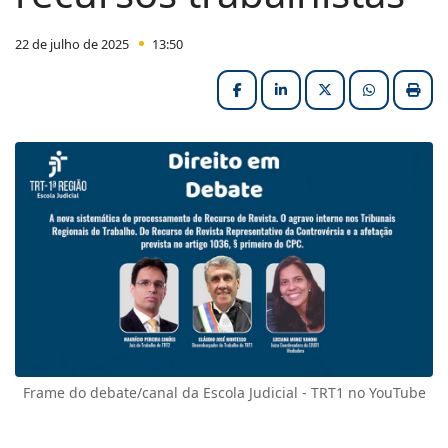
22 de julho de 2025
13:50
Facebook
LinkedIn
X (formerly Twitter
HELIX_ULT
Impri
Frame do debate/canal da Escola Judicial - TRT1 no YouTube