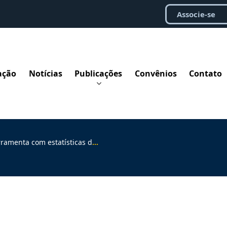
Associe-se
ação
Notícias
Publicações
Convênios
Contato
cas da prestação jurisdicional atualizadas diariamente