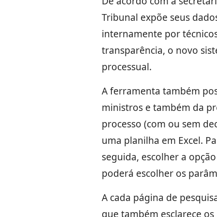
De acordo com a secretária
Tribunal expõe seus dados
internamente por técnicos 
transparência, o novo si
processual.
A ferramenta também possi
ministros e também da pre
processo (com ou sem decis
uma planilha em Excel. Par
seguida, escolher a opção 
poderá escolher os parâme
A cada página de pesquisa
que também esclarece os 