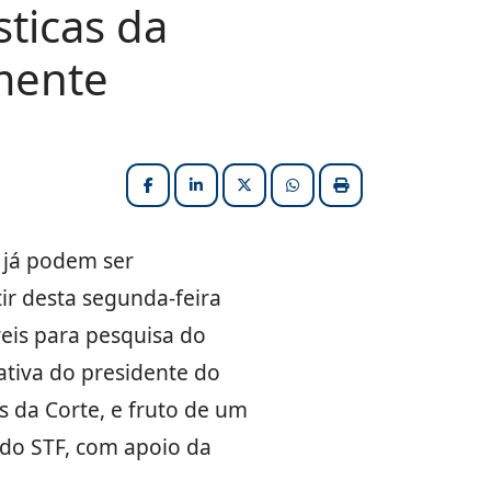
sticas da
amente
Facebook
LinkedIn
X (formerly Twitter)
HELIX_ULTIMATE_SHARE_W
Imprimir matéria
) já podem ser
ir desta segunda-feira
eis para pesquisa do
iativa do presidente do
s da Corte, e fruto de um
 do STF, com apoio da