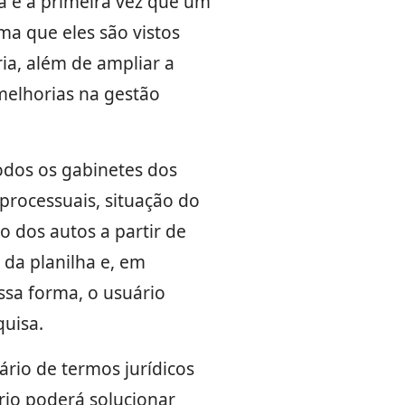
ta é a primeira vez que um
ma que eles são vistos
ria, além de ampliar a
melhorias na gestão
odos os gabinetes dos
processuais, situação do
o dos autos a partir de
 da planilha e, em
essa forma, o usuário
uisa.
rio de termos jurídicos
rio poderá solucionar