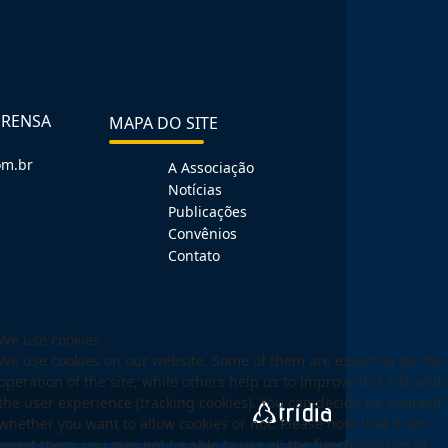
PRENSA
MAPA DO SITE
om.br
A Associação
Notícias
Publicações
Convênios
Contato
We use cookies
We use cookies on our website. Some of them are essential for the
operation of the site, while others help us to improve this site and
the user experience (tracking cookies). You can decide for yourself
whether you want to allow cookies or not. Please note that if you
reject them, you may not be able to use all the functionalities of