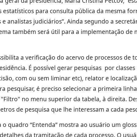
 geral da presidência, Maria Cristina Petcov, “es
 estatísticos para consulta pública da mesma for
e analistas judiciários”. Ainda segundo a secretá
stema também será útil para a implementação de 
bilita a verificação do acervo de processos de t
sidência. É possível gerar pesquisas por classes 
ão, com ou sem liminar etc), relator e localizaçã
a pesquisar, é preciso selecionar a primeira linha
"Filtro" no menu superior da tabela, à direita. D
tros de pesquisa que lhe interessam a cada pesq
 o quadro “Entenda” mostra ao usuário um glossá
detalhes da tramitação de cada processo. O usuá