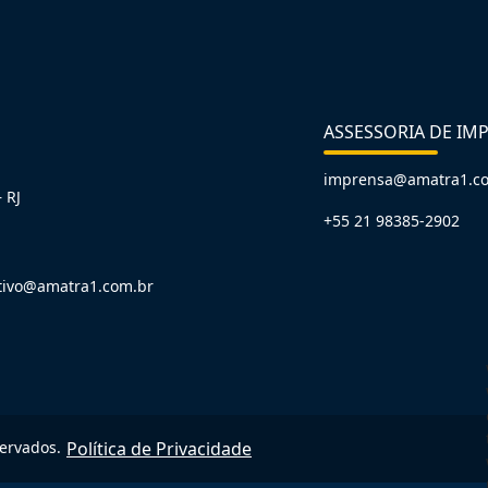
ASSESSORIA DE IM
imprensa@amatra1.c
 RJ
+55 21 98385-2902
tivo@amatra1.com.br
servados.
Política de Privacidade