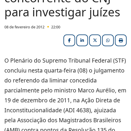
para investigar juízes
08 de fevereiro de 2012
22:00
Facebook
LinkedIn
X (formerly Twitter
HELIX_ULT
Impri
O Plenário do Supremo Tribunal Federal (STF)
concluiu nesta quarta-feira (08) o julgamento
do referendo da liminar concedida
parcialmente pelo ministro Marco Aurélio, em
19 de dezembro de 2011, na Ação Direta de
Inconstitucionalidade (ADI 4638), ajuizada
pela Associação dos Magistrados Brasileiros
(AMB) contra pontos da Resolução 135 do