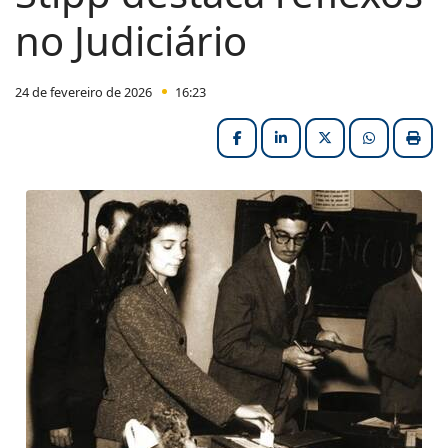
no Judiciário
24 de fevereiro de 2026
16:23
Facebook
LinkedIn
X (formerly Twitter
HELIX_ULT
Impri