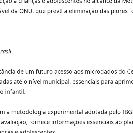
teção a crianças e adolescentes no alcance da Met
el da ONU, que prevê a eliminação das piores fo
rasil
rtância de um futuro acesso aos microdados do 
adas até o nível municipal, essenciais para aprim
 infantil.
em a metodologia experimental adotada pelo IBG
avaliação, fornece informações essenciais ao pla
anças e adolescentes.