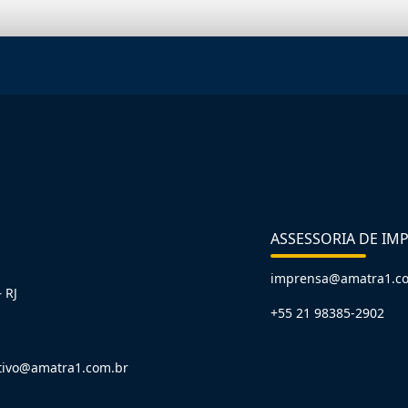
ASSESSORIA DE IM
imprensa@amatra1.c
 RJ
+55 21 98385-2902
tivo@amatra1.com.br