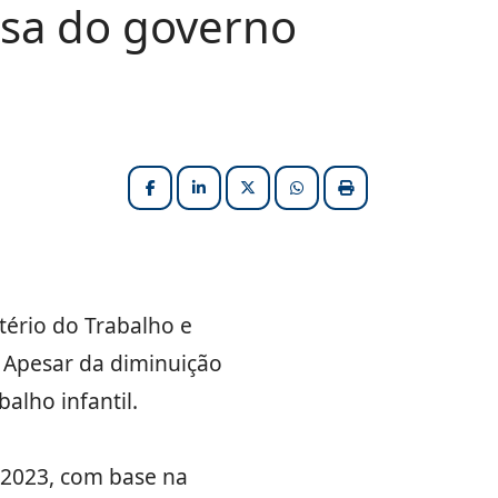
uisa do governo
Facebook
LinkedIn
X (formerly Twitter)
HELIX_ULTIMATE_SHARE_W
Imprimir matéria
tério do Trabalho e
. Apesar da diminuição
alho infantil.
 2023, com base na