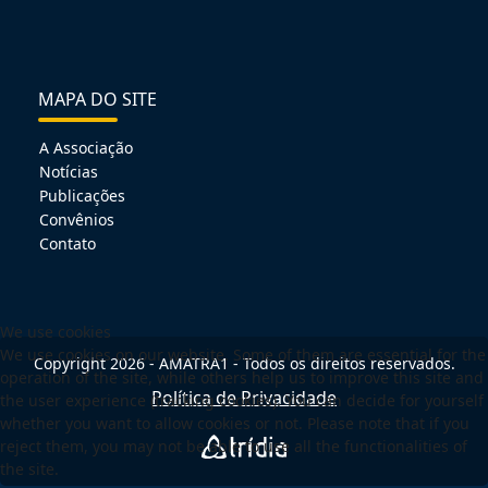
MAPA DO SITE
A Associação
Notícias
Publicações
Convênios
Contato
We use cookies
We use cookies on our website. Some of them are essential for the
Copyright 2026 - AMATRA1 - Todos os direitos reservados.
operation of the site, while others help us to improve this site and
Política de Privacidade
the user experience (tracking cookies). You can decide for yourself
whether you want to allow cookies or not. Please note that if you
reject them, you may not be able to use all the functionalities of
the site.