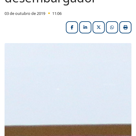
03 de outubro de 2019
11:06
Facebook
LinkedIn
X (formerly Twitter
HELIX_ULT
Impri