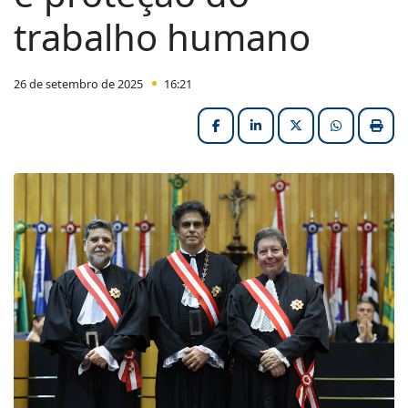
trabalho humano
26 de setembro de 2025
16:21
Facebook
LinkedIn
X (formerly Twitter
HELIX_ULT
Impri