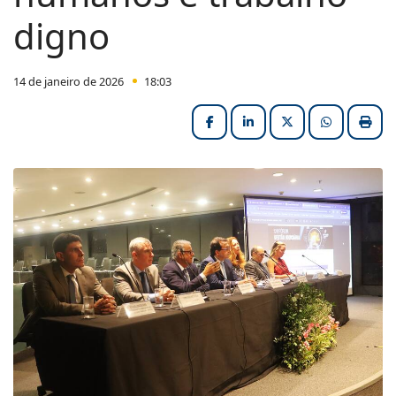
digno
14 de janeiro de 2026
18:03
Facebook
LinkedIn
X (formerly Twitter
HELIX_ULT
Impri