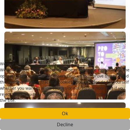
We use cookies
We use cookies on our website. Some of them are essential for the
operation of the site, while others help us to improve this site and
the user experience (tracking cookies). You can decide for yourself
whether you want to allow cookies or not. Please note that if you
reject them, you may not be able to use all the functionalities of
the site.
Ok
Decline