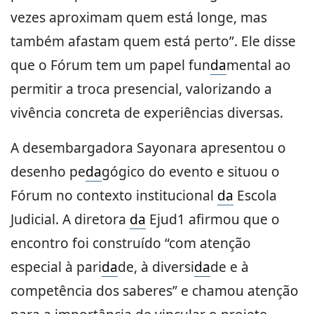
vezes aproximam quem está longe, mas
também afastam quem está perto”. Ele disse
que o Fórum tem um papel fun
da
mental ao
permitir a troca presencial, valorizando a
vivência concreta de experiências diversas.
A desembargadora Sayonara apresentou o
desenho pe
da
gógico do evento e situou o
Fórum no contexto institucional
da
Escola
Judicial. A diretora
da
Ejud1 afirmou que o
encontro foi construído “com atenção
especial à pari
da
de, à diversi
da
de e à
competência dos saberes” e chamou atenção