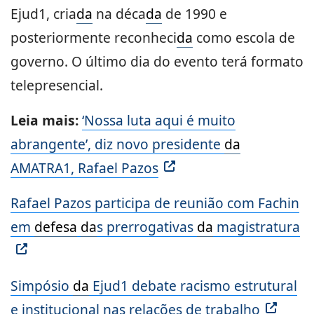
Ejud1, cria
da
na déca
da
de 1990 e
posteriormente reconheci
da
como escola de
governo. O último dia do evento terá formato
telepresencial.
Leia mais:
‘Nossa luta aqui é muito
abrangente’, diz novo presidente
da
AMATRA1, Rafael Pazos
Rafael Pazos participa de reunião com Fachin
em
defesa
da
s prerrogativas
da
magistratura
Simpósio
da
Ejud1 debate racismo estrutural
e institucional nas relações de trabalho