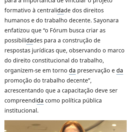
para a importância de vincular o projeto
formativo à centrali
da
de dos direitos
humanos e do trabalho decente. Sayonara
enfatizou que “o Fórum busca criar as
possibili
da
des para a construção de
respostas jurídicas que, observando o marco
do direito constitucional do trabalho,
organizem-se em torno
da
preservação e
da
promoção do trabalho decente”,
acrescentando que a capacitação deve ser
compreendi
da
como política pública
institucional.