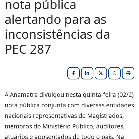
nota pública
alertando para as
inconsistências da
PEC 287
Facebook
LinkedIn
X (formerly Twitter
HELIX_ULT
Impri
A Anamatra divulgou nesta quinta-feira (02/2)
nota pública conjunta com diversas entidades
nacionais representativas de Magistrados,
membros do Ministério Público, auditores,
atuários e aposentados de todo o país. Na