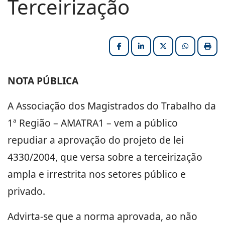
Terceirização
Facebook
LinkedIn
X (formerly Twitter
HELIX_ULT
Impri
NOTA PÚBLICA
A Associação dos Magistrados do Trabalho da
1ª Região – AMATRA1 – vem a público
repudiar a aprovação do projeto de lei
4330/2004, que versa sobre a terceirização
ampla e irrestrita nos setores público e
privado.
Advirta-se que a norma aprovada, ao não