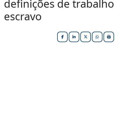
definições de trabalho
escravo
Facebook
LinkedIn
X (formerly Twitter
HELIX_ULT
Impri